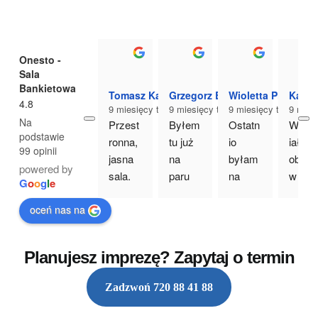
Onesto -
Sala
Bankietowa
Tomasz Kajdrowicz
Grzegorz Bryś
Wioletta Piktel
Katar
4.8
9 miesięcy temu
9 miesięcy temu
9 miesięcy temu
9 mies
Na
Przest
Byłem 
Ostatn
Wspa
podstawie
ronna, 
tu już 
io 
iały 
99 opinii
jasna 
na 
byłam 
obiekt 
powered by
sala. 
paru 
na 
w 
G
o
o
g
l
e
Przep
imprez
imprez
urocz
oceń nas na
yszne 
ach i 
ie 
m 
jedzeni
miejsc
zorgan
miejs
e. 
e 
izowan
u. 
Planujesz imprezę? Zapytaj o termin
Czyst
świetni
ej 
Elega
e i 
e się 
przez 
cka 
Zadzwoń 720 88 41 88
schlud
nadaje 
Onest
sala 
ne 
na 
o. 
banki