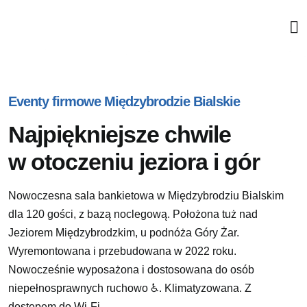
Skip
to
content
Eventy firmowe Międzybrodzie Bialskie
Najpiękniejsze chwile
w otoczeniu jeziora i gór
Nowoczesna sala bankietowa w Międzybrodziu Bialskim
dla 120 gości, z bazą noclegową. Położona tuż nad
Jeziorem Międzybrodzkim, u podnóża Góry Żar.
Wyremontowana i przebudowana w 2022 roku.
Nowocześnie wyposażona i dostosowana do osób
niepełnosprawnych ruchowo ♿. Klimatyzowana. Z
dostępem do Wi-Fi.