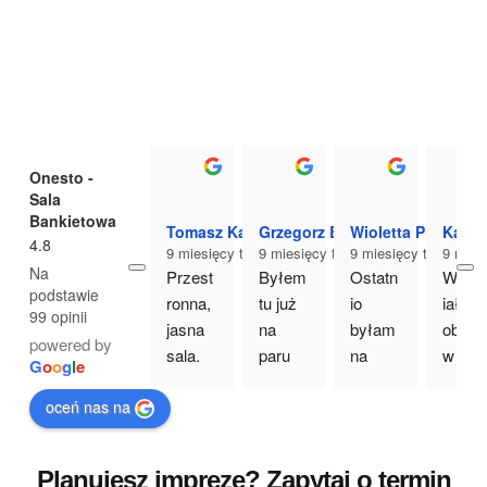
Onesto -
Sala
Bankietowa
Tomasz Kajdrowicz
Grzegorz Bryś
Wioletta Piktel
Katar
4.8
9 miesięcy temu
9 miesięcy temu
9 miesięcy temu
9 mies
Na
Przest
Byłem 
Ostatn
Wspa
podstawie
ronna, 
tu już 
io 
iały 
99 opinii
jasna 
na 
byłam 
obiekt 
powered by
sala. 
paru 
na 
w 
G
o
o
g
l
e
Przep
imprez
imprez
urocz
oceń nas na
yszne 
ach i 
ie 
m 
jedzeni
miejsc
zorgan
miejs
e. 
e 
izowan
u. 
Planujesz imprezę? Zapytaj o termin
Czyst
świetni
ej 
Elega